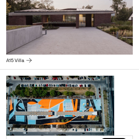
A15 Villa 🡢