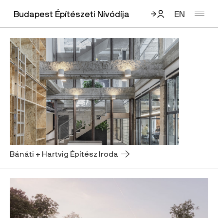
Budapest Építészeti Nívódíja
EN
Mutasd mindet
Email
Jelszó
Elfelejtett jelszó
Bánáti + Hartvig Építész Iroda 🡢
Először van itt?
Bejelentkezés
Regisztráljon!