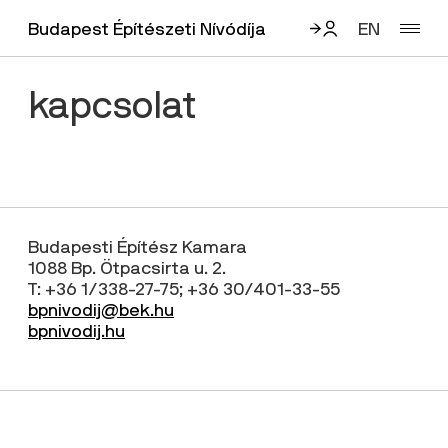
Budapest Építészeti Nívódíja
EN
kapcsolat
Email
Jelszó
Budapesti Építész Kamara
1088 Bp. Ötpacsirta u. 2.
Elfelejtett jelszó
T: +36 1/338-27-75; +36 30/401-33-55
bpnivodij@bek.hu
bpnivodij.hu
Először van itt?
Bejelentkezés
Regisztráljon!