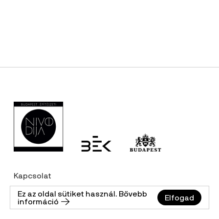
Kapcsolat
Adatkezelési tájékoztató
Ez az oldal sütiket használ. Bővebb
Elfogad
információ 🡢
Impresszum