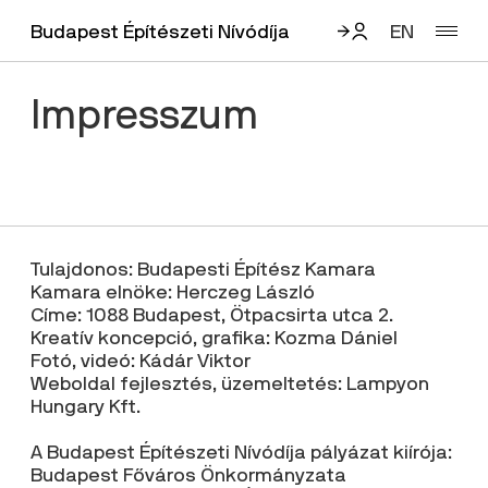
Budapest Építészeti Nívódíja
EN
Impresszum
Email
Jelszó
Tulajdonos: Budapesti Építész Kamara
Kamara elnöke: Herczeg László
Elfelejtett jelszó
Címe: 1088 Budapest, Ötpacsirta utca 2.
Kreatív koncepció, grafika: Kozma Dániel
Fotó, videó: Kádár Viktor
Először van itt?
Bejelentkezés
Weboldal fejlesztés, üzemeltetés: Lampyon
Regisztráljon!
Hungary Kft.
A Budapest Építészeti Nívódíja pályázat kiírója:
Budapest Főváros Önkormányzata