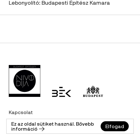
Lebonyolító: Budapesti Építész Kamara
Kapcsolat
Adatkezelési tájékoztató
Ez az oldal sütiket használ. Bővebb
Elfogad
információ 🡢
Impresszum